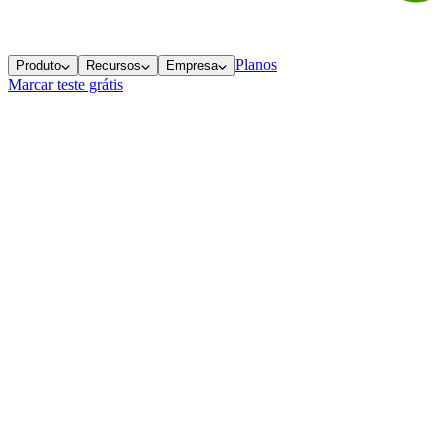
Planos
Produto
Recursos
Empresa
Marcar teste grátis
Parceiros
Quem caminha com a Ramppy
Conheça as empresas que fazem parte da nossa jornada e o programa d
Ecossistema
Empresas parceiras
Da aceleração ao mercado, essas são as empresas que fazem parte da n