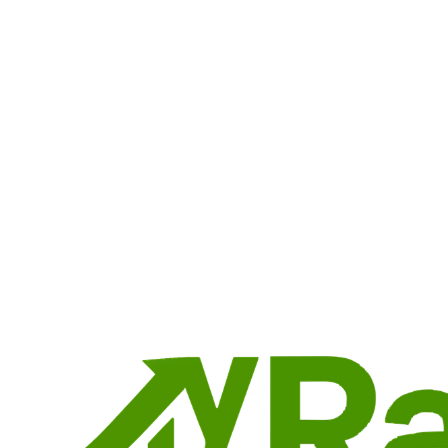
Matheus Muniz
Co-founder
matheus@ramppy.com
LinkedIn
Fale pelo WhatsApp
Respondemos em minutos. Clique para iniciar uma conversa.