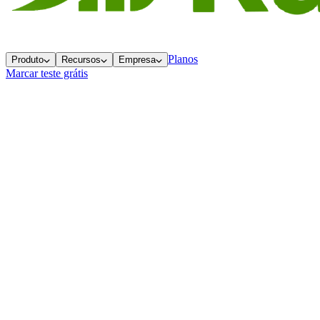
Planos
Produto
Recursos
Empresa
Marcar teste grátis
Contato
Fale com a gente
Quer saber mais sobre a Ramppy, agendar uma demo ou tirar uma
dúvida? Escolha o melhor canal e a gente responde rápido.