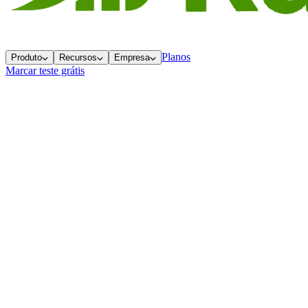
Planos
Produto
Recursos
Empresa
Marcar teste grátis
Voltar ao blog
Conteúdo
O seu Playbook de Vendas virou um
documento morto
3 meses atrás
4 min
de leitura