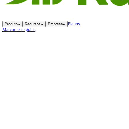
Planos
Produto
Recursos
Empresa
Marcar teste grátis
Voltar ao blog
Conteúdo
Seu time está treinando apenas 7% da
venda
4 meses atrás
3 min
de leitura