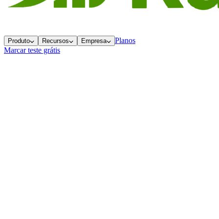
Planos
Produto
Recursos
Empresa
Marcar teste grátis
Voltar ao blog
Conteúdo
Investimento sem medição: por que seu
time não evolui
4 meses atrás
3 min
de leitura