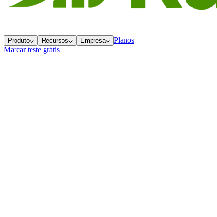
Planos
Produto
Recursos
Empresa
Marcar teste grátis
Voltar ao blog
Conteúdo
A Ilusão do Lead Desqualificado
3 meses atrás
5 min
de leitura