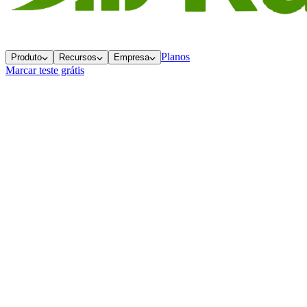
Planos
Produto
Recursos
Empresa
Marcar teste grátis
Voltar ao blog
Conteúdo
Por que 50% dos seus clientes não estão
ouvindo o que você diz
4 meses atrás
3 min
de leitura