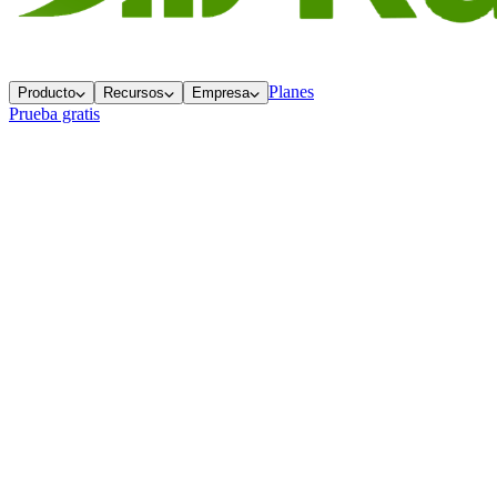
Planes
Producto
Recursos
Empresa
Prueba gratis
Partners
Quienes caminan junto a Ramppy
Conoce a las empresas que forman parte de nuestro recorrido y
descubre nuestro programa de partners para consultores de ventas.
Ecosistema
Empresas partners
De la aceleración al mercado, estas son las empresas que forman
parte de nuestra historia.