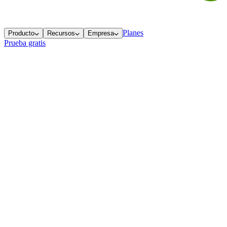
Planes
Producto
Recursos
Empresa
Prueba gratis
Volver al blog
Conteúdo
O bot estranho que entrou na sua call (e o 
hace 2 semanas
5 min
de lectura